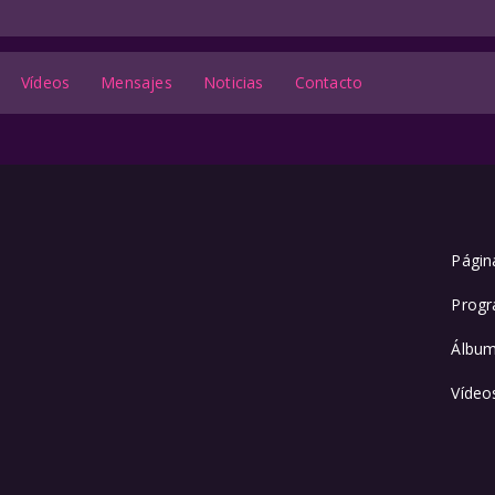
Vídeos
Mensajes
Noticias
Contacto
Página
Progr
Álbu
Vídeo