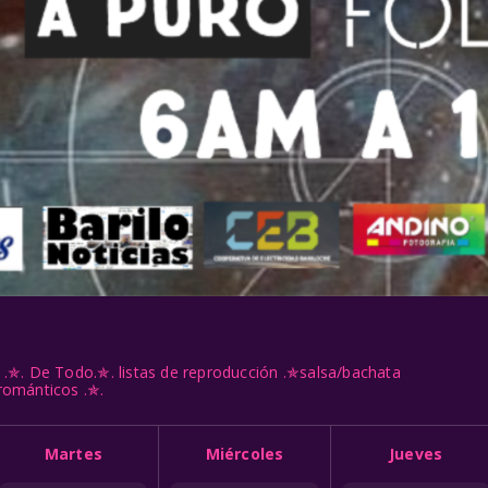
.✯. De Todo.✯. listas de reproducción .✯salsa/bachata
románticos .✯.
Martes
Miércoles
Jueves